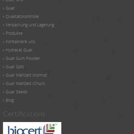
Guar
Qualitätskontrolle
Verpackung und Lagerung
Produkte
Kontaktiere uns
Hydracat Guar
Guar Gum Powder
Guar Split
Guar Mahlzeit (Korma)
Guar Mahlzeit (Churi)
Guar Seeds
Blog
Certifications