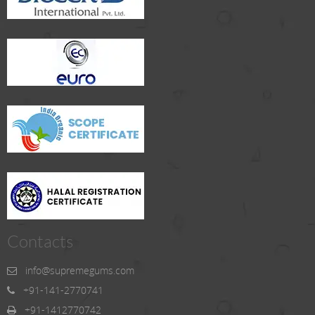
Contacts
info@supremegums.com
+91-141-2770741
+91-1412770742