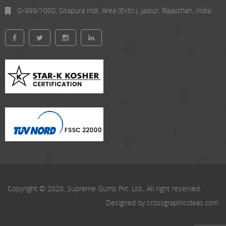
G-999/1000, Sitapura Indl. Area (Extn.), jaipur, Rajasthan, India.
Copyright © 2020, Supreme Gums Pvt. Ltd., All right reserved.
Designed by
crossgraphicideas.com