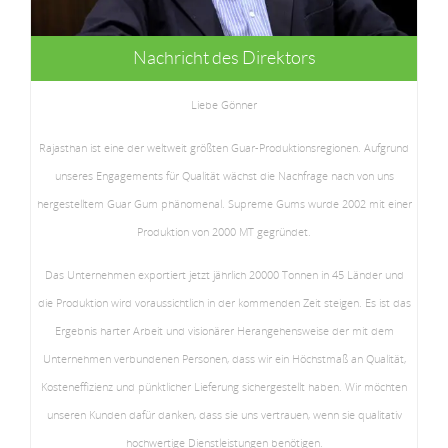
Nachricht des Direktors
Liebe Gönner
Rajasthan ist eine der weltweit größten Guar-Produktionsregionen. Aufgrund
unseres Engagements für Qualität wächst die Nachfrage nach von uns
hergestelltem Guar Gum phänomenal. Supreme Gums wurde 2002 mit einer
Produktion von 2000 MT gegründet.
Das Unternehmen exportiert jetzt jährlich 20000 Tonnen in 45 Länder und
die Produktion wird voraussichtlich in der kommenden Zeit steigen. Es ist das
Ergebnis harter Arbeit und visionärer Herangehensweise der mit dem
Unternehmen verbundenen Personen, dass wir ein Höchstmaß an Qualität,
Kosteneffizienz und pünktlicher Lieferung sichergestellt haben. Wir möchten
unseren Kunden dafür danken, dass sie uns vertrauen, wenn sie qualitativ
hochwertige Dienstleistungen benötigen.