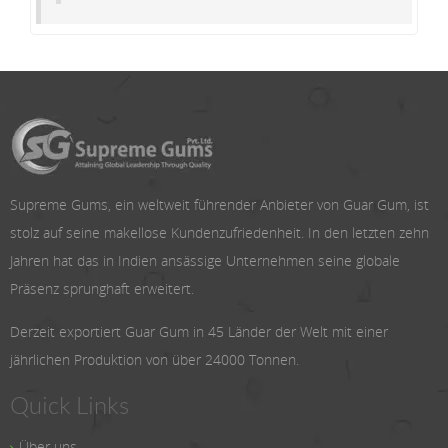
Supreme Gums, ein weltweit führender Anbieter von Guar Gum, ist
stolz auf seine makellose Kundenzufriedenheit. In den letzten zehn
Jahren hat das in Indien ansässige Unternehmen seine globale
Präsenz sprunghaft erweitert.
Derzeit exportiert Guar Gum in 45 Länder der Welt mit einer
jährlichen Produktion von über 24000 Tonnen.
Quick Links
Über uns