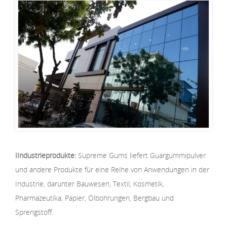
IIndustrieprodukte:
Supreme Gums liefert Guargummipulver
und andere Produkte für eine Reihe von Anwendungen in der
Industrie, darunter Bauwesen, Textil, Kosmetik,
Pharmazeutika, Papier, Ölbohrungen, Bergbau und
Sprengstoff.