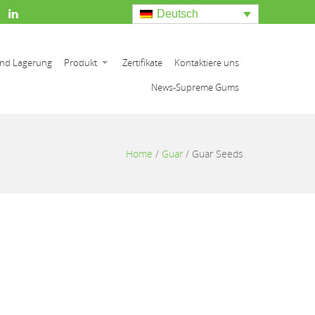
Deutsch
nd Lagerung
Produkt
Zertifikate
Kontaktiere uns
News-Supreme Gums
Home
/
Guar
/
Guar Seeds