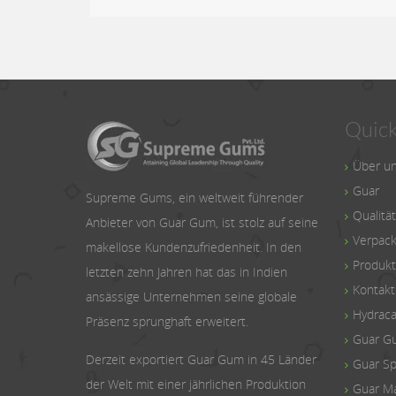
Quick
Über u
Guar
Supreme Gums, ein weltweit führender
Qualität
Anbieter von Guar Gum, ist stolz auf seine
Verpack
makellose Kundenzufriedenheit. In den
Produk
letzten zehn Jahren hat das in Indien
Kontakt
ansässige Unternehmen seine globale
Hydraca
Präsenz sprunghaft erweitert.
Guar G
Derzeit exportiert Guar Gum in 45 Länder
Guar Spl
der Welt mit einer jährlichen Produktion
Guar Ma