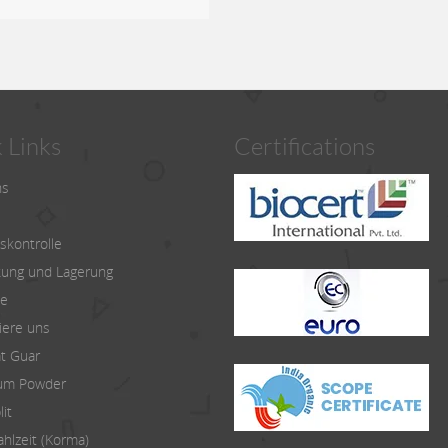
 Links
Certifications
ns
skontrolle
ung und Lagerung
te
iere uns
t Guar
um Powder
it
hlzeit (Korma)