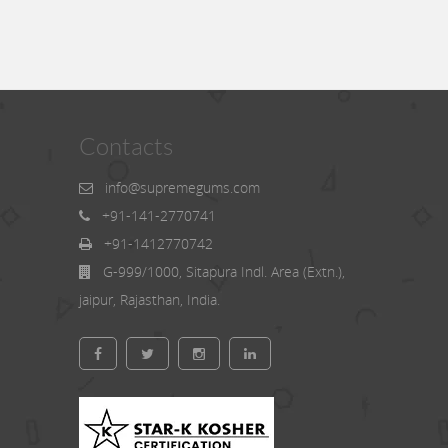
Contacts
info@supremegums.com
+91-141-2770741
+91-1412770742
G-999/1000, Sitapura Indl. Area (Extn.),
jaipur, Rajasthan, India.