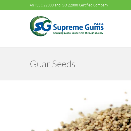
An FSSC 22000 and ISO 22000 Certified Company
Guar Seeds