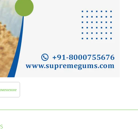
рименение
s