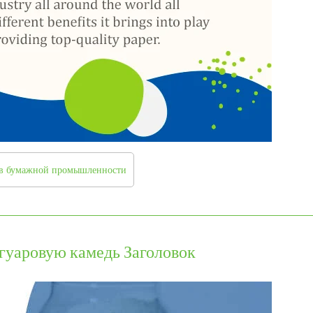
 в бумажной промышленности
 гуаровую камедь Заголовок