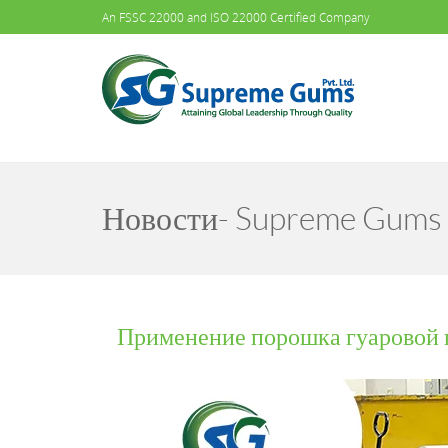
An FSSC 22000 and ISO 22000 Certified Company
Новости- Supreme Gums
Применение порошка гуаровой